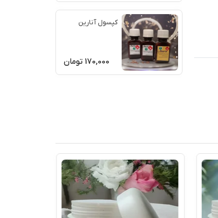
کپسول آنارین
170,000
تومان