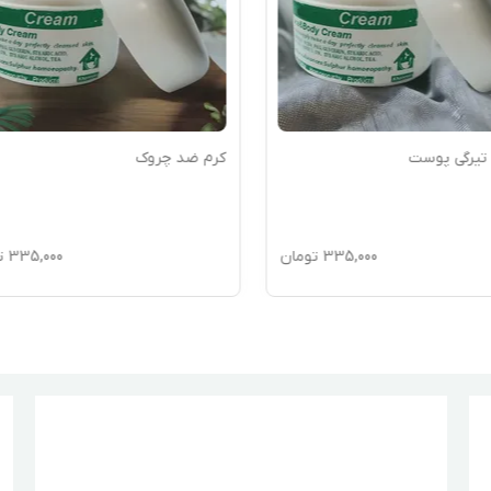
 تیرگی پوست
کرم ضد چروک
335,000
تومان
335,000
ت