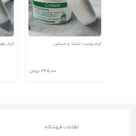
کرم پوست خشک و حساس
کرم رفع
335
تومان
335,000
تومان
اطلاعات فروشگاه